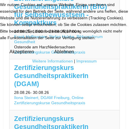
Wir nutzen Cookies auf unserer Website. Einige von ihnen sind
GesundheitspraktikerIn (BfG)
essenziell für den Betrieb der Seite, während andere uns helfen, diese
für Selbstbewusstsein -
Website und die Nutzererfahrung zu verbessern (Tracking Cookies).
Kompaktkurs
Sie können selbst entscheiden, ob Sie die Cookies zulassen möchten.
Bitte beachten Sie, dass bei einer Ablehnung womöglich nicht mehr
24.08.26
, 10:00 h
- 28.08.26
,
17:00 h
Frank Hoffmeister, Stefan Holzke, Bildungsforum
alle Funktionalitäten der Seite zur Verfügung stehen.
Gesundheit
Osterode am Harz
Niedersachsen
Akzeptieren
Ablehnen
Zertifizierungskurse Gesundheitspraxis
Weitere Informationen
|
Impressum
Zertifizierungskurs
GesundheitspraktikerIn
(DGAM)
28.08.26
- 30.08.26
Ilona Steinert, DGAM Freiburg, Online
Zertifizierungskurse Gesundheitspraxis
Zertifizierungskurs
GesundheitspraktikerIn