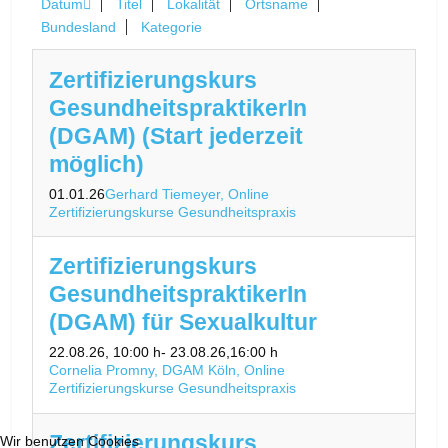
Datum
Titel
Lokalität
Ortsname
Bundesland
Kategorie
Zertifizierungskurs
GesundheitspraktikerIn
(DGAM) (Start jederzeit
möglich)
01.01.26
Gerhard Tiemeyer, Online
Zertifizierungskurse Gesundheitspraxis
Zertifizierungskurs
GesundheitspraktikerIn
(DGAM) für Sexualkultur
22.08.26
, 10:00 h
- 23.08.26
,
16:00 h
Cornelia Promny, DGAM Köln, Online
Zertifizierungskurse Gesundheitspraxis
Zertifizierungskurs
Wir benutzen Cookies