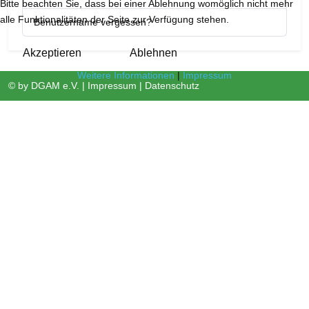
Bitte beachten Sie, dass bei einer Ablehnung womöglich nicht mehr
alle Funktionalitäten der Seite zur Verfügung stehen.
Benutzername vergessen?
Akzeptieren
Ablehnen
Weitere Informationen
|
Impressum
© by
DGAM e.V.
|
Impressum
|
Datenschutz