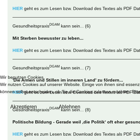
HIER
geht es zum Lesen bzw. Download des Textes als PDF Dat
DGAM
Gesundheitspraxis
kann sein... (6)
Mit Sterben bewusster zu leben...
HIER
geht es zum Lesen bzw. Download des Textes als PDF Dat
DGAM
Gesundheitspraxis
kann sein... (7)
Wir benutzen Cookies
'Die Armen und Stillen im inneren Land' zu fördern...
Wir nutzen Cookies auf unserer Website. Einige von ihnen sind essenzi
können selbst entscheiden, ob Sie die Cookies zulassen möchten. Bitte
HIER
geht es zum Lesen bzw. Download des Textes als PDF Dat
Akzeptieren
Ablehnen
DGAM
Gesundheitspraxis
kann sein... (8)
Politische Bildung - Gerade weil ‚die Politik‘ oft eher gesun
HIER
geht es zum Lesen bzw. Download des Textes als PDF Dat