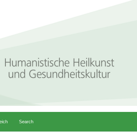
eich
Search