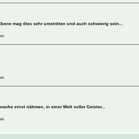
Ebene mag dies sehr umstritten und auch schwierig sein...
ei.
ei.
ache ernst nähmen, in einer Welt voller Geister...
ei.