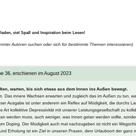
aden, viel Spaß und Inspiration beim Lesen!
immter Autoren suchen oder sich für bestimmte Themen interessieren)
be 36, erschienen im August 2023
lten, warten, bis sich etwas aus dem Innen ins Außen bewegt.
ein. Das innere Wachsen erwarten und zugleich das im Außen zu tun, 
ser Ausgabe ist unter anderem ein Reflex auf Müdigkeit, die durchs Lan
 Art kollektive Depressivität mit unserer Leistungsgesellschaft zu kolli
an werden muss, auch weniger, was Innen getan werden sollte, sonder
zum Doping. Der Müdigkeit auch mal nachzugeben ist nicht ein Wegschl
und Erholung ist ein Ziel in unseren Praxen, dem Urlaubsort der ganz nah