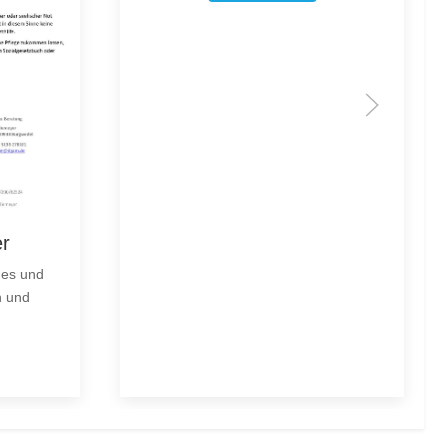
er
des und
n und