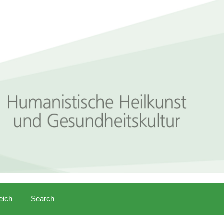
eich
Search