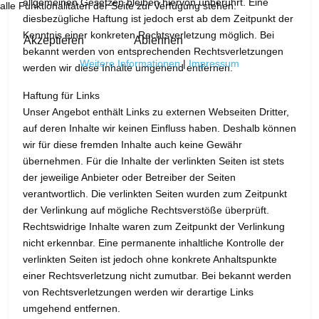
allgemeinen Gesetzen bleiben hiervon unberührt. Eine
alle Funktionalitäten der Seite zur Verfügung stehen.
diesbezügliche Haftung ist jedoch erst ab dem Zeitpunkt der
Kenntnis einer konkreten Rechtsverletzung möglich. Bei
Akzeptieren
Ablehnen
bekannt werden von entsprechenden Rechtsverletzungen
Weitere Informationen
|
Impressum
werden wir diese Inhalte umgehend entfernen.
Haftung für Links
Unser Angebot enthält Links zu externen Webseiten Dritter,
auf deren Inhalte wir keinen Einfluss haben. Deshalb können
wir für diese fremden Inhalte auch keine Gewähr
übernehmen. Für die Inhalte der verlinkten Seiten ist stets
der jeweilige Anbieter oder Betreiber der Seiten
verantwortlich. Die verlinkten Seiten wurden zum Zeitpunkt
der Verlinkung auf mögliche Rechtsverstöße überprüft.
Rechtswidrige Inhalte waren zum Zeitpunkt der Verlinkung
nicht erkennbar. Eine permanente inhaltliche Kontrolle der
verlinkten Seiten ist jedoch ohne konkrete Anhaltspunkte
einer Rechtsverletzung nicht zumutbar. Bei bekannt werden
von Rechtsverletzungen werden wir derartige Links
umgehend entfernen.