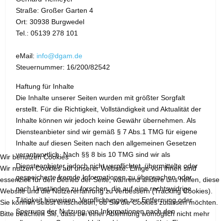
Straße: Großer Garten 4
Ort: 30938 Burgwedel
Tel.: 05139 278 101
eMail:
info@dgam.de
Steuernummer: 16/200/82542
Haftung für Inhalte
Die Inhalte unserer Seiten wurden mit größter Sorgfalt
erstellt. Für die Richtigkeit, Vollständigkeit und Aktualität der
Inhalte können wir jedoch keine Gewähr übernehmen. Als
Diensteanbieter sind wir gemäß § 7 Abs.1 TMG für eigene
Inhalte auf diesen Seiten nach den allgemeinen Gesetzen
verantwortlich. Nach §§ 8 bis 10 TMG sind wir als
Wir benutzen Cookies
Diensteanbieter jedoch nicht verpflichtet, übermittelte oder
Wir nutzen Cookies auf unserer Website. Einige von ihnen sind
gespeicherte fremde Informationen zu überwachen oder
essenziell für den Betrieb der Seite, während andere uns helfen, diese
nach Umständen zu forschen, die auf eine rechtswidrige
Website und die Nutzererfahrung zu verbessern (Tracking Cookies).
Tätigkeit hinweisen. Verpflichtungen zur Entfernung oder
Sie können selbst entscheiden, ob Sie die Cookies zulassen möchten.
Sperrung der Nutzung von Informationen nach den
Bitte beachten Sie, dass bei einer Ablehnung womöglich nicht mehr