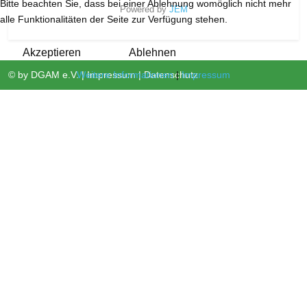
Bitte beachten Sie, dass bei einer Ablehnung womöglich nicht mehr
Powered by
JEM
alle Funktionalitäten der Seite zur Verfügung stehen.
Akzeptieren
Ablehnen
Weitere Informationen
|
Impressum
© by
DGAM e.V.
|
Impressum
|
Datenschutz