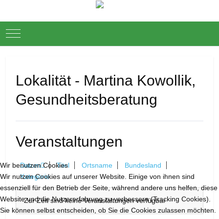
Mobile Menu Toggle
Down
Lokalität - Martina Kowollik,
Gesundheitsberatung
Veranstaltungen
Datum
Titel
Ortsname
Bundesland
Wir benutzen Cookies
Kategorie
Wir nutzen Cookies auf unserer Website. Einige von ihnen sind
essenziell für den Betrieb der Seite, während andere uns helfen, diese
Website und die Nutzererfahrung zu verbessern (Tracking Cookies).
Zur Zeit sind keine Veranstaltungen verfügbar
Sie können selbst entscheiden, ob Sie die Cookies zulassen möchten.