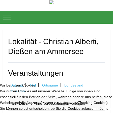
Mobile Menu Toggle
Down
Lokalität - Christian Alberti,
Dießen am Ammersee
Veranstaltungen
Datum
Titel
Ortsname
Bundesland
Wir benutzen Cookies
Kategorie
Wir nutzen Cookies auf unserer Website. Einige von ihnen sind
essenziell für den Betrieb der Seite, während andere uns helfen, diese
Website und die Nutzererfahrung zu verbessern (Tracking Cookies).
Zur Zeit sind keine Veranstaltungen verfügbar
Sie können selbst entscheiden, ob Sie die Cookies zulassen möchten.