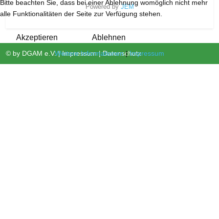
Bitte beachten Sie, dass bei einer Ablehnung womöglich nicht mehr
Powered by
JEM
alle Funktionalitäten der Seite zur Verfügung stehen.
Akzeptieren
Ablehnen
Weitere Informationen
|
Impressum
© by
DGAM e.V.
|
Impressum
|
Datenschutz