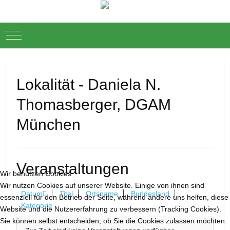
Mobile Menu Toggle
Down
Lokalität - Daniela N.
Thomasberger, DGAM
München
Veranstaltungen
Wir benutzen Cookies
Wir nutzen Cookies auf unserer Website. Einige von ihnen sind
Datum
Titel
Ortsname
Bundesland
essenziell für den Betrieb der Seite, während andere uns helfen, diese
Kategorie
Website und die Nutzererfahrung zu verbessern (Tracking Cookies).
Sie können selbst entscheiden, ob Sie die Cookies zulassen möchten.