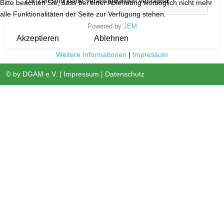
Zur Zeit sind keine Veranstaltungen verfügbar
Bitte beachten Sie, dass bei einer Ablehnung womöglich nicht mehr
alle Funktionalitäten der Seite zur Verfügung stehen.
Powered by
JEM
Akzeptieren
Ablehnen
Weitere Informationen
|
Impressum
© by
DGAM e.V.
|
Impressum
|
Datenschutz