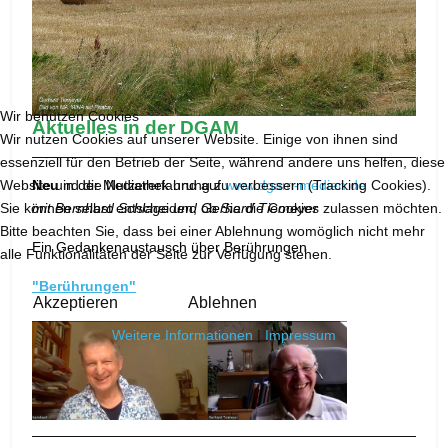
Wir benutzen Cookies
Aktuelles in der DGAM
Wir nutzen Cookies auf unserer Website. Einige von ihnen sind
essenziell für den Betrieb der Seite, während andere uns helfen, diese
Website und die Nutzererfahrung zu verbessern (Tracking Cookies).
Neu
in der Mediathek und auf
www.dgam-medien.de
Sie können selbst entscheiden, ob Sie die Cookies zulassen möchten.
mit Bernhard Schlage und Gerhard Tiemeyer
Bitte beachten Sie, dass bei einer Ablehnung womöglich nicht mehr
Ein Gedankenaustausch über Berührungen
alle Funktionalitäten der Seite zur Verfügung stehen.
"Berührungen"
Akzeptieren
Ablehnen
Weitere Informationen
|
Impressum