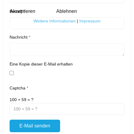
Akzeptieren
Ablehnen
Betreff
*
Weitere Informationen
|
Impressum
Nachricht
*
Eine Kopie dieser E-Mail erhalten
Captcha
*
100 + 59 = ?
E-Mail senden