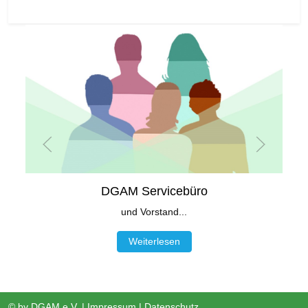
DGAM Servicebüro
und Vorstand...
Weiterlesen
© by
DGAM e.V.
|
Impressum
|
Datenschutz