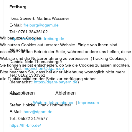
Freiburg
Ilona Steinert, Martina Wassmer
E-Mail:
freiburg@dgam.de
Tel.: 0761 38436102
Wir benutzen Cookies
https://www.dgam-freiburg.de
Wir nutzen Cookies auf unserer Website. Einige von ihnen sind
München
essenziell für den Betrieb der Seite, während andere uns helfen, diese
Website und die Nutzererfahrung zu verbessern (Tracking Cookies).
Daniela Nele Thomasberger
Sie können selbst entscheiden, ob Sie die Cookies zulassen möchten.
E-Mail:
muenchen@dgam.de
Bitte beachten Sie, dass bei einer Ablehnung womöglich nicht mehr
Tel.: 0162 1983961
alle Funktionalitäten der Seite zur Verfügung stehen.
(demnächst:
https://dgam-bayern.de
)
Akzeptieren
Ablehnen
Harz
Weitere Informationen
|
Impressum
Stefan Holzke, Frank Hoffmeister
E-Mail:
harz@dgam.de
Tel.: 05522 3176577
https://fh-bifo.de/