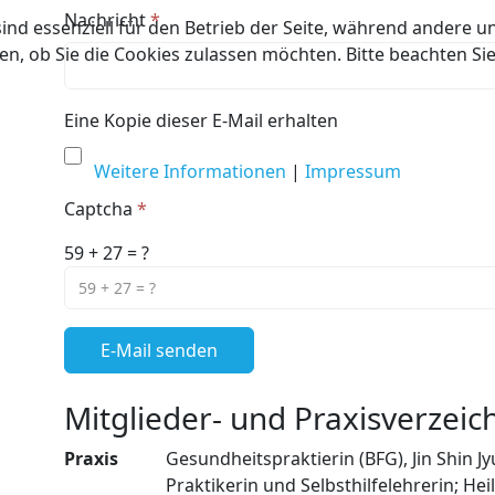
Nachricht
*
ind essenziell für den Betrieb der Seite, während andere u
en, ob Sie die Cookies zulassen möchten. Bitte beachten Si
Eine Kopie dieser E-Mail erhalten
Weitere Informationen
|
Impressum
Captcha
*
59 + 27 = ?
E-Mail senden
Mitglieder- und Praxisverzeic
Praxis
Gesundheitspraktierin (BFG), Jin Shin J
Praktikerin und Selbsthilfelehrerin; H