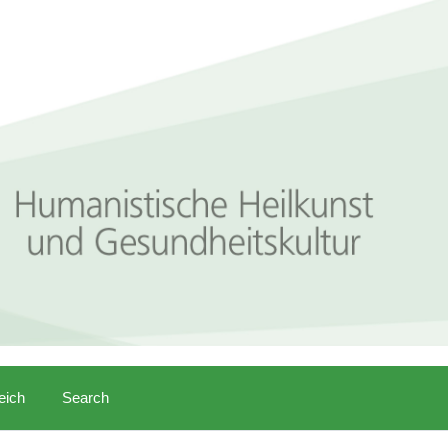
eich
Search