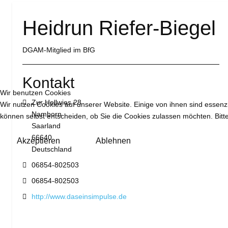
Heidrun Riefer-Biegel
DGAM-Mitglied im BfG
Kontakt
Wir benutzen Cookies
Adresse:
Zur Hellwies 28
Wir nutzen Cookies auf unserer Website. Einige von ihnen sind essenzi
Namborn
können selbst entscheiden, ob Sie die Cookies zulassen möchten. Bitte
Saarland
66640
Akzeptieren
Ablehnen
Deutschland
Telefon:
06854-802503
Fax:
06854-802503
Website:
http://www.daseinsimpulse.de