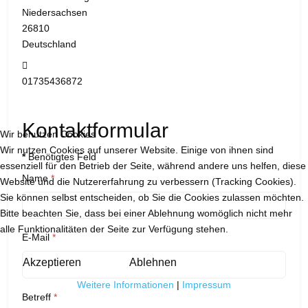
Niedersachsen
26810
Deutschland
Mobil:
01735436872
Kontaktformular
Wir benutzen Cookies
Wir nutzen Cookies auf unserer Website. Einige von ihnen sind
*
Benötigtes Feld
essenziell für den Betrieb der Seite, während andere uns helfen, diese
Name
*
Website und die Nutzererfahrung zu verbessern (Tracking Cookies).
Sie können selbst entscheiden, ob Sie die Cookies zulassen möchten.
Bitte beachten Sie, dass bei einer Ablehnung womöglich nicht mehr
alle Funktionalitäten der Seite zur Verfügung stehen.
E-Mail
*
Akzeptieren
Ablehnen
Weitere Informationen
|
Impressum
Betreff
*