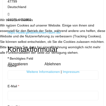
47799
Deutschland
Mobil:
01575 4442893
Wir benutzen Cookies
Wir nutzen Cookies auf unserer Website. Einige von ihnen sind
Website:
essenziell für den Betrieb der Seite, während andere uns helfen, diese
https://www.gefaehrtinnen-raum.de/
Website und die Nutzererfahrung zu verbessern (Tracking Cookies).
Sie können selbst entscheiden, ob Sie die Cookies zulassen möchten.
Bitte beachten Sie, dass bei einer Ablehnung womöglich nicht mehr
Kontaktformular
alle Funktionalitäten der Seite zur Verfügung stehen.
*
Benötigtes Feld
Akzeptieren
Ablehnen
Name
*
Weitere Informationen
|
Impressum
E-Mail
*