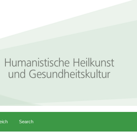
eich
Search