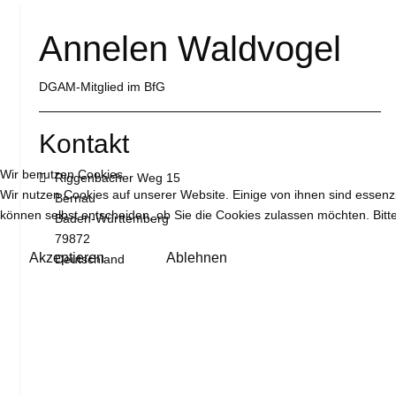
Annelen Waldvogel
DGAM-Mitglied im BfG
Kontakt
Wir benutzen Cookies
Adresse:
Riggenbacher Weg 15
Wir nutzen Cookies auf unserer Website. Einige von ihnen sind essenzi
Bernau
können selbst entscheiden, ob Sie die Cookies zulassen möchten. Bitte
Baden-Württemberg
79872
Akzeptieren
Ablehnen
Deutschland