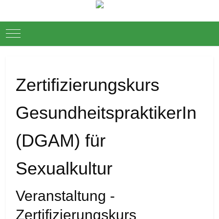
Mobile Menu Toggle
Down
Zertifizierungskurs
GesundheitspraktikerIn
(DGAM) für
Sexualkultur
Veranstaltung -
Zertifizierungskurs