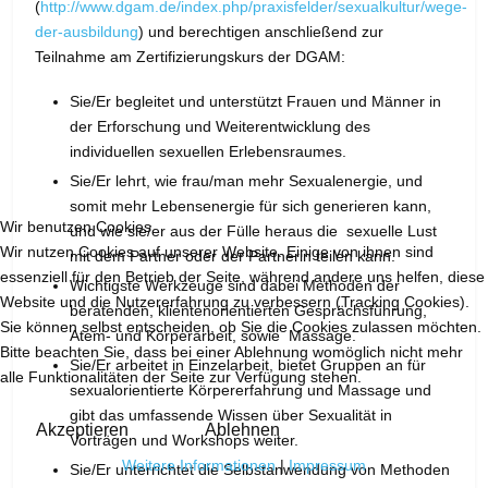
(
http://www.dgam.de/index.php/praxisfelder/sexualkultur/wege-
der-ausbildung
) und berechtigen anschließend zur
Teilnahme am Zertifizierungskurs der DGAM:
Sie/Er begleitet und unterstützt Frauen und Männer in
der Erforschung und Weiterentwicklung des
individuellen sexuellen Erlebensraumes.
Sie/Er lehrt, wie frau/man mehr Sexualenergie, und
somit mehr Lebensenergie für sich generieren kann,
Wir benutzen Cookies
und wie sie/er aus der Fülle heraus die sexuelle Lust
Wir nutzen Cookies auf unserer Website. Einige von ihnen sind
mit dem Partner oder der Partnerin teilen kann.
essenziell für den Betrieb der Seite, während andere uns helfen, diese
Wichtigste Werkzeuge sind dabei Methoden der
Website und die Nutzererfahrung zu verbessern (Tracking Cookies).
beratenden, klientenorientierten Gesprächsführung,
Sie können selbst entscheiden, ob Sie die Cookies zulassen möchten.
Atem- und Körperarbeit, sowie Massage.
Bitte beachten Sie, dass bei einer Ablehnung womöglich nicht mehr
Sie/Er arbeitet in Einzelarbeit, bietet Gruppen an für
alle Funktionalitäten der Seite zur Verfügung stehen.
sexualorientierte Körpererfahrung und Massage und
gibt das umfassende Wissen über Sexualität in
Akzeptieren
Ablehnen
Vorträgen und Workshops weiter.
Weitere Informationen
|
Impressum
Sie/Er unterrichtet die Selbstanwendung von Methoden