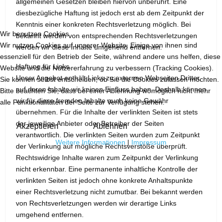
allgemeinen Gesetzen bleiben hiervon unberührt. Eine
diesbezügliche Haftung ist jedoch erst ab dem Zeitpunkt der
Kenntnis einer konkreten Rechtsverletzung möglich. Bei
Wir benutzen Cookies
bekannt werden von entsprechenden Rechtsverletzungen
Wir nutzen Cookies auf unserer Website. Einige von ihnen sind
werden wir diese Inhalte umgehend entfernen.
essenziell für den Betrieb der Seite, während andere uns helfen, diese
Haftung für Links
Website und die Nutzererfahrung zu verbessern (Tracking Cookies).
Unser Angebot enthält Links zu externen Webseiten Dritter,
Sie können selbst entscheiden, ob Sie die Cookies zulassen möchten.
auf deren Inhalte wir keinen Einfluss haben. Deshalb können
Bitte beachten Sie, dass bei einer Ablehnung womöglich nicht mehr
wir für diese fremden Inhalte auch keine Gewähr
alle Funktionalitäten der Seite zur Verfügung stehen.
übernehmen. Für die Inhalte der verlinkten Seiten ist stets
der jeweilige Anbieter oder Betreiber der Seiten
Akzeptieren
Ablehnen
verantwortlich. Die verlinkten Seiten wurden zum Zeitpunkt
Weitere Informationen
|
Impressum
der Verlinkung auf mögliche Rechtsverstöße überprüft.
Rechtswidrige Inhalte waren zum Zeitpunkt der Verlinkung
nicht erkennbar. Eine permanente inhaltliche Kontrolle der
verlinkten Seiten ist jedoch ohne konkrete Anhaltspunkte
einer Rechtsverletzung nicht zumutbar. Bei bekannt werden
von Rechtsverletzungen werden wir derartige Links
umgehend entfernen.