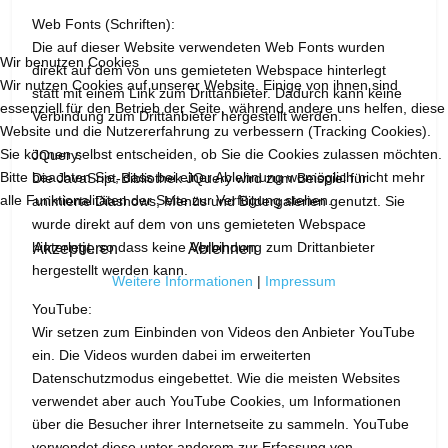
Web Fonts (Schriften):
Die auf dieser Website verwendeten Web Fonts wurden
Wir benutzen Cookies
direkt auf dem von uns gemieteten Webspace hinterlegt
Wir nutzen Cookies auf unserer Website. Einige von ihnen sind
statt mit einem Link zum Drittanbieter. Dadurch kann keine
essenziell für den Betrieb der Seite, während andere uns helfen, diese
Verbindung zum Drittanbieter hergestellt werden.
Website und die Nutzererfahrung zu verbessern (Tracking Cookies).
Sie können selbst entscheiden, ob Sie die Cookies zulassen möchten.
JQuery:
Bitte beachten Sie, dass bei einer Ablehnung womöglich nicht mehr
Die JavaSript-Bibliothek JQuery wird zum Beispiel für
alle Funktionalitäten der Seite zur Verfügung stehen.
animierte Diashows, Menüs und Bildergalerien genutzt. Sie
wurde direkt auf dem von uns gemieteten Webspace
hinterlegt, so dass keine Verbindung zum Drittanbieter
Akzeptieren
Ablehnen
hergestellt werden kann.
Weitere Informationen
|
Impressum
YouTube:
Wir setzen zum Einbinden von Videos den Anbieter YouTube
ein. Die Videos wurden dabei im erweiterten
Datenschutzmodus eingebettet. Wie die meisten Websites
verwendet aber auch YouTube Cookies, um Informationen
über die Besucher ihrer Internetseite zu sammeln. YouTube
verwendet diese unter anderem zur Erfassung von