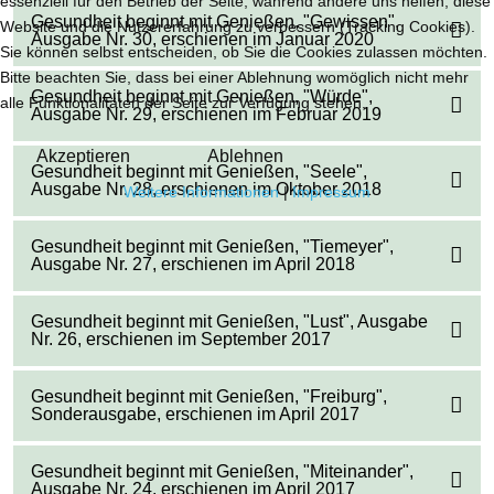
essenziell für den Betrieb der Seite, während andere uns helfen, diese
Gesundheit beginnt mit Genießen, "Gewissen",
Website und die Nutzererfahrung zu verbessern (Tracking Cookies).
Ausgabe Nr. 30, erschienen im Januar 2020
Sie können selbst entscheiden, ob Sie die Cookies zulassen möchten.
Bitte beachten Sie, dass bei einer Ablehnung womöglich nicht mehr
Gesundheit beginnt mit Genießen, "Würde",
alle Funktionalitäten der Seite zur Verfügung stehen.
Ausgabe Nr. 29, erschienen im Februar 2019
Akzeptieren
Ablehnen
Gesundheit beginnt mit Genießen, "Seele",
Ausgabe Nr. 28, erschienen im Oktober 2018
Weitere Informationen
|
Impressum
Gesundheit beginnt mit Genießen, "Tiemeyer",
Ausgabe Nr. 27, erschienen im April 2018
Gesundheit beginnt mit Genießen, "Lust", Ausgabe
Nr. 26, erschienen im September 2017
Gesundheit beginnt mit Genießen, "Freiburg",
Sonderausgabe, erschienen im April 2017
Gesundheit beginnt mit Genießen, "Miteinander",
Ausgabe Nr. 24, erschienen im April 2017