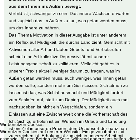
aus dem Innen ins Außen bewegt.
Vorbild ist, schwanger zu sein. Das innere Wachsen erwarten
und zugleich das im Außen zu tun, was getan werden muss,
um das Innere zu nähren.
Das Thema Motivation in dieser Ausgabe ist unter anderem
ein Reflex auf Müdigkeit, die durchs Land zieht. Gemischt mit
Aktivismen aller Art und lauten Gebots- und Verbotsrufen
scheint eine Art kollektive Depressivität mit unserer
Leistungsgesellschaft zu kollidieren. Vielleicht geht es in
unserer Praxis aktuell weniger darum, zu fragen, was im
Außen getan werden muss, auch weniger, was Innen getan
werden sollte, sondern mehr um Sein-lassen. Sich atmen zu
lassen ist das, was Schlaf ausmacht und Müdigkeit fordert
zum Schlafen auf, statt zum Doping. Der Müdigkeit auch mal
nachzugeben ist nicht ein Wegschlafen, sondern ein
Einlassen auf eine Zwischenwelt ohne die Vorherrschaft des
Ich. Sich zu erholen ist ein Wunsch im Urlaub und Erholung
Wir benutzen Cookies
ist ein Ziel in unseren Praxen, dem Urlaubsort der ganz nah
Wir nutzen Cookies auf unserer Website. Einige von ihnen sind
zu erreichen ist. Erholung ist zugleich in unserer Arbeit mit
essenziell für den Betrieb der Seite, während andere uns helfen, diese