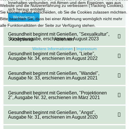
Innehalten verbunden, mit Atmen und dem Erspüren, was aus
Website und die Nutzererfahrung zu verbessern (Tracking Cookies).
sich heraus entsteht...
Sie können selbst entscheiden, ob Sie die Cookies zulassen möchten.
Weiterlesen
Bitte beachten Sie, dass bei einer Ablehnung womöglich nicht mehr
alle Funktionalitäten der Seite zur Verfügung stehen.
Gesundheit beginnt mit Genießen, "Sexualkultur",
Sonderausgabe, erschienen im August 2023
Akzeptieren
Ablehnen
Weitere Informationen
|
Impressum
Gesundheit beginnt mit Genießen, "Liebe",
Ausgabe Nr. 34, erschienen im August 2022
Gesundheit beginnt mit Genießen, "Wandel",
Ausgabe Nr. 33, erschienen im August 2021
Gesundheit beginnt mit Genießen, "Projektionen
2", Ausgabe Nr. 32, erschienen im März 2021
Gesundheit beginnt mit Genießen, "Angst",
Ausgabe Nr. 31, erschienen im August 2020