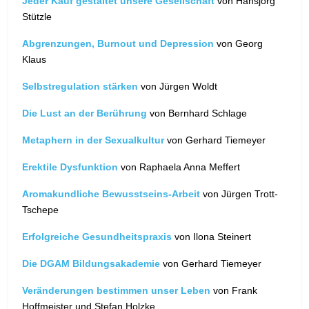
Jeder Kauf gestaltet unsere Gesellschaft
von Hansjörg
Stützle
Abgrenzungen, Burnout und Depression
von Georg
Klaus
Selbstregulation stärken
von Jürgen Woldt
Die Lust an der Berührung
von Bernhard Schlage
Metaphern in der Sexualkultur
von Gerhard Tiemeyer
Erektile Dysfunktion
von Raphaela Anna Meffert
Aromakundliche Bewusstseins-Arbeit
von Jürgen Trott-
Tschepe
Erfolgreiche Gesundheitspraxis
von Ilona Steinert
Die DGAM Bildungsakademie
von Gerhard Tiemeyer
Veränderungen bestimmen unser Leben
von Frank
Hoffmeister und Stefan Holzke