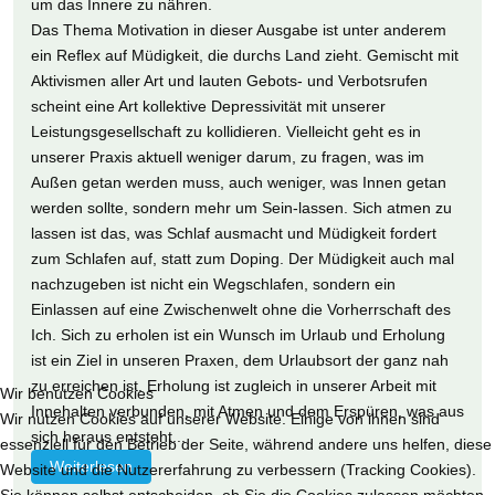
um das Innere zu nähren.
Das Thema Motivation in dieser Ausgabe ist unter anderem
ein Reflex auf Müdigkeit, die durchs Land zieht. Gemischt mit
Aktivismen aller Art und lauten Gebots- und Verbotsrufen
scheint eine Art kollektive Depressivität mit unserer
Leistungsgesellschaft zu kollidieren. Vielleicht geht es in
unserer Praxis aktuell weniger darum, zu fragen, was im
Außen getan werden muss, auch weniger, was Innen getan
werden sollte, sondern mehr um Sein-lassen. Sich atmen zu
lassen ist das, was Schlaf ausmacht und Müdigkeit fordert
zum Schlafen auf, statt zum Doping. Der Müdigkeit auch mal
nachzugeben ist nicht ein Wegschlafen, sondern ein
Einlassen auf eine Zwischenwelt ohne die Vorherrschaft des
Ich. Sich zu erholen ist ein Wunsch im Urlaub und Erholung
ist ein Ziel in unseren Praxen, dem Urlaubsort der ganz nah
zu erreichen ist. Erholung ist zugleich in unserer Arbeit mit
Wir benutzen Cookies
Innehalten verbunden, mit Atmen und dem Erspüren, was aus
Wir nutzen Cookies auf unserer Website. Einige von ihnen sind
sich heraus entsteht...
essenziell für den Betrieb der Seite, während andere uns helfen, diese
Weiterlesen
Website und die Nutzererfahrung zu verbessern (Tracking Cookies).
Sie können selbst entscheiden, ob Sie die Cookies zulassen möchten.