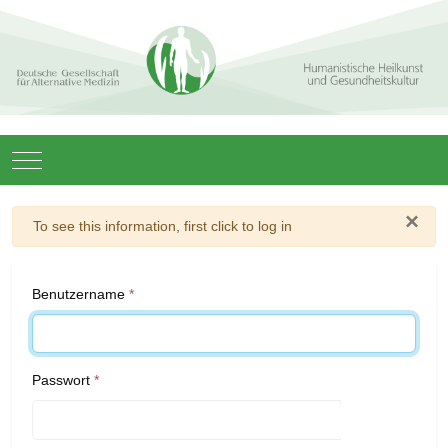
Mobile Menu Toggle
×
Warnung
To see this information, first click to log in
Benutzername
*
Passwort
*
Passwort