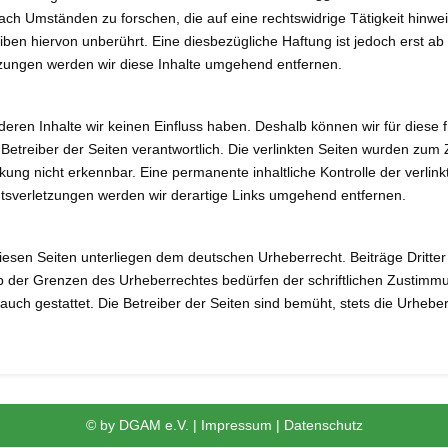
h Umständen zu forschen, die auf eine rechtswidrige Tätigkeit hinwei
en hiervon unberührt. Eine diesbezügliche Haftung ist jedoch erst ab
zungen werden wir diese Inhalte umgehend entfernen.
 deren Inhalte wir keinen Einfluss haben. Deshalb können wir für die
der Betreiber der Seiten verantwortlich. Die verlinkten Seiten wurden z
kung nicht erkennbar. Eine permanente inhaltliche Kontrolle der verlin
tsverletzungen werden wir derartige Links umgehend entfernen.
diesen Seiten unterliegen dem deutschen Urheberrecht. Beiträge Dritter 
b der Grenzen des Urheberrechtes bedürfen der schriftlichen Zustimmu
rauch gestattet. Die Betreiber der Seiten sind bemüht, stets die Urhebe
© by
DGAM e.V.
|
Impressum
|
Datenschutz