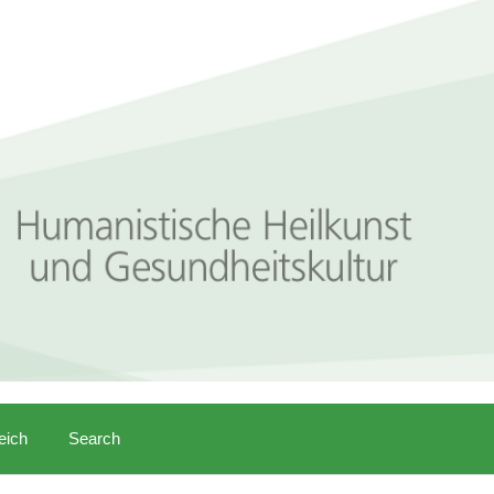
eich
Search