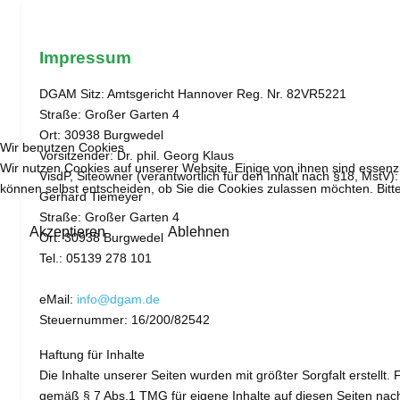
Impressum
DGAM Sitz: Amtsgericht Hannover Reg. Nr. 82VR5221
Straße: Großer Garten 4
Ort: 30938 Burgwedel
Wir benutzen Cookies
Vorsitzender: Dr. phil. Georg Klaus
Wir nutzen Cookies auf unserer Website. Einige von ihnen sind essenzi
VisdP, Siteowner (verantwortlich für den Inhalt nach §18, MstV):
können selbst entscheiden, ob Sie die Cookies zulassen möchten. Bitte
Gerhard Tiemeyer
Straße: Großer Garten 4
Akzeptieren
Ablehnen
Ort: 30938 Burgwedel
Tel.: 05139 278 101
eMail:
info@dgam.de
Steuernummer: 16/200/82542
Haftung für Inhalte
Die Inhalte unserer Seiten wurden mit größter Sorgfalt erstellt.
gemäß § 7 Abs.1 TMG für eigene Inhalte auf diesen Seiten nach 