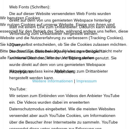
Web Fonts (Schriften):
Die auf dieser Website verwendeten Web Fonts wurden
Wir benutzen Cookies
direkt auf dem von uns gemieteten Webspace hinterlegt
Wir nutzen Cookies auf unserer Website. Einige von ihnen sind
statt mit einem Link zum Drittanbieter. Dadurch kann keine
essenziell für den Betrieb der Seite, während andere uns helfen, diese
Verbindung zum Drittanbieter hergestellt werden.
Website und die Nutzererfahrung zu verbessern (Tracking Cookies).
Sie können selbst entscheiden, ob Sie die Cookies zulassen möchten.
JQuery:
Bitte beachten Sie, dass bei einer Ablehnung womöglich nicht mehr
Die JavaSript-Bibliothek JQuery wird zum Beispiel für
alle Funktionalitäten der Seite zur Verfügung stehen.
animierte Diashows, Menüs und Bildergalerien genutzt. Sie
wurde direkt auf dem von uns gemieteten Webspace
hinterlegt, so dass keine Verbindung zum Drittanbieter
Akzeptieren
Ablehnen
hergestellt werden kann.
Weitere Informationen
|
Impressum
YouTube:
Wir setzen zum Einbinden von Videos den Anbieter YouTube
ein. Die Videos wurden dabei im erweiterten
Datenschutzmodus eingebettet. Wie die meisten Websites
verwendet aber auch YouTube Cookies, um Informationen
über die Besucher ihrer Internetseite zu sammeln. YouTube
verwendet diese unter anderem zur Erfassung von