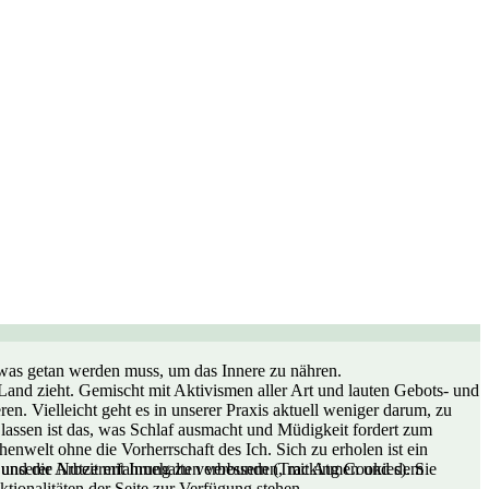
 was getan werden muss, um das Innere zu nähren.
Land zieht. Gemischt mit Aktivismen aller Art und lauten Gebots- und
eren. Vielleicht geht es in unserer Praxis aktuell weniger darum, zu
lassen ist das, was Schlaf ausmacht und Müdigkeit fordert zum
enwelt ohne die Vorherrschaft des Ich. Sich zu erholen ist ein
e und die Nutzererfahrung zu verbessern (Tracking Cookies). Sie
n unserer Arbeit mit Innehalten verbunden, mit Atmen und dem
tionalitäten der Seite zur Verfügung stehen.