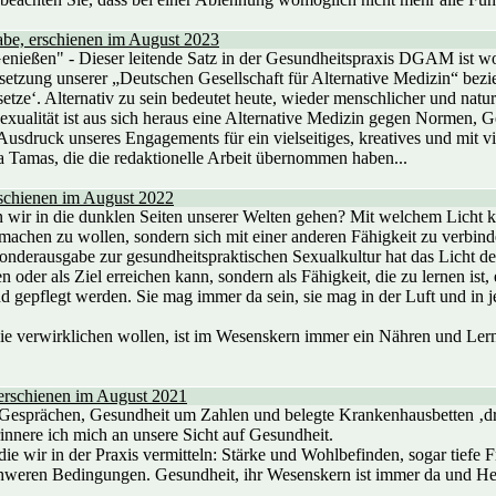
abe, erschienen im August 2023
nießen" - Dieser leitende Satz in der Gesundheitspraxis DGAM ist wohl
elsetzung unserer „Deutschen Gesellschaft für Alternative Medizin“ bez
etze‘. Alternativ zu sein bedeutet heute, wieder menschlicher und nat
exualität ist aus sich heraus eine Alternative Medizin gegen Normen,
Ausdruck unseres Engagements für ein vielseitiges, kreatives und mit v
a Tamas, die die redaktionelle Arbeit übernommen haben...
rschienen im August 2022
wir in die dunklen Seiten unserer Welten gehen? Mit welchem Licht kö
nmachen zu wollen, sondern sich mit einer anderen Fähigkeit zu verbin
onderausgabe zur gesundheitspraktischen Sexualkultur hat das Licht den
n oder als Ziel erreichen kann, sondern als Fähigkeit, die zu lernen ist,
gepflegt werden. Sie mag immer da sein, sie mag in der Luft und in 
sie verwirklichen wollen, ist im Wesenskern immer ein Nähren und Ler
erschienen im August 2021
Gesprächen, Gesundheit um Zahlen und belegte Krankenhausbetten ‚dr
innere ich mich an unsere Sicht auf Gesundheit.
ie wir in der Praxis vermitteln: Stärke und Wohlbefinden, sogar tiefe Fr
hweren Bedingungen. Gesundheit, ihr Wesenskern ist immer da und Heil