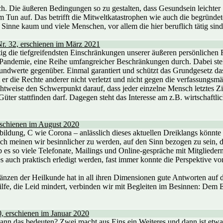
sch. Die äußeren Bedingungen so zu gestalten, dass Gesundsein leichter
Tun auf. Das betrifft die Mitweltkatastrophen wie auch die begründete
inne kaum und viele Menschen, vor allem die hier beruflich tätig sind,
Nr. 32, erschienen im März 2021
ig die tiefgreifendsten Einschränkungen unserer äußeren persönlichen Fr
Pandemie, eine Reihe umfangreicher Beschränkungen durch. Dabei stellt
ndwerte gegenüber. Einmal garantiert und schützt das Grundgesetz das R
er die Rechte anderer nicht verletzt und nicht gegen die verfassungsm
chtweise den Schwerpunkt darauf, dass jeder einzelne Mensch letztes Z
ter stattfinden darf. Dagegen steht das Interesse am z.B. wirtschaftlic
rschienen im August 2020
ildung, C wie Corona – anlässlich dieses aktuellen Dreiklangs könnt
lich meinen wir besinnlicher zu werden, auf den Sinn bezogen zu sein, 
 es so viele Telefonate, Mailings und Online-gespräche mit Mitgliedern
es auch praktisch erledigt werden, fast immer konnte die Perspektive
änzen der Heilkunde hat in all ihren Dimensionen gute Antworten auf 
e, die Leid mindert, verbinden wir mit Begleiten im Besinnen: Dem E
, erschienen im Januar 2020
n das bedeuten? Zwei macht aus Eins ein Weiteres und dann ist etwa