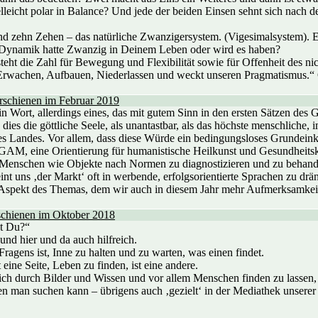
leicht polar in Balance? Und jede der beiden Einsen sehnt sich nach d
d zehn Zehen – das natürliche Zwanzigersystem. (Vigesimalsystem). En
 Dynamik hatte Zwanzig in Deinem Leben oder wird es haben?
 steht die Zahl für Bewegung und Flexibilität sowie für Offenheit des ni
 Erwachen, Aufbauen, Niederlassen und weckt unseren Pragmatismus.“ 
rschienen im Februar 2019
n Wort, allerdings eines, das mit gutem Sinn in den ersten Sätzen des 
e dies die göttliche Seele, als unantastbar, als das höchste menschlich
res Landes. Vor allem, dass diese Würde ein bedingungsloses Grundeink
GAM, eine Orientierung für humanistische Heilkunst und Gesundheitskult
enschen wie Objekte nach Normen zu diagnostizieren und zu behandeln 
nt uns ‚der Markt‘ oft in werbende, erfolgsorientierte Sprachen zu dr
ver Aspekt des Themas, dem wir auch in diesem Jahr mehr Aufmerksamkei
rschienen im Oktober 2018
st Du?“
und hier und da auch hilfreich.
ragens ist, Inne zu halten und zu warten, was einen findet.
eine Seite, Leben zu finden, ist eine andere.
ich durch Bilder und Wissen und vor allem Menschen finden zu lassen, 
n man suchen kann – übrigens auch ‚gezielt‘ in der Mediathek unserer