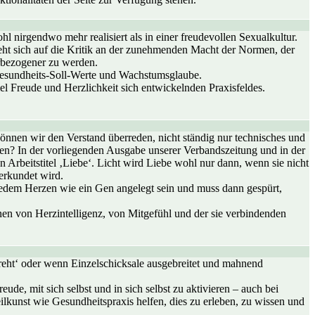
 nirgendwo mehr realisiert als in einer freudevollen Sexualkultur.
ieht sich auf die Kritik an der zunehmenden Macht der Normen, der
urbezogener zu werden.
 Gesundheits-Soll-Werte und Wachstumsglaube.
iel Freude und Herzlichkeit sich entwickelnden Praxisfeldes.
nnen wir den Verstand überreden, nicht ständig nur technisches und
den? In der vorliegenden Ausgabe unserer Verbandszeitung und in der
 Arbeitstitel ‚Liebe‘. Licht wird Liebe wohl nur dann, wenn sie nicht
 erkundet wird.
jedem Herzen wie ein Gen angelegt sein und muss dann gespürt,
nen von Herzintelligenz, von Mitgefühl und der sie verbindenden
eht‘ oder wenn Einzelschicksale ausgebreitet und mahnend
eude, mit sich selbst und in sich selbst zu aktivieren – auch bei
kunst wie Gesundheitspraxis helfen, dies zu erleben, zu wissen und