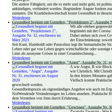
Die andere Fähigkeit, um die es mehr und mehr geht, ist politi
ankündigen, verhindert werden. Begründete Ängste fordern zum 
zumuten. Die Krankheitswirtschaft kennt Gesundheit in diesem S
Weiterlesen
Gesundheit beginnt mit Genießen, "Projektionen 2", Ausgabe 
Wir alle erleben gegenwärt
begründet mit der Corona 
Dabei stehen sich zwei Gru
der Einschränkung: soweit 
Seit Kant, Humboldt oder Paracelsus legt die humanistische Si
Leben oder gar von Leben gegen wirtschaftliche oder sonstige Gü
Linie als anonyme Grösse in einer Gesamtrechnung...
Weiterlesen
Gesundheit beginnt mit Genießen, "Angst", Ausgabe Nr. 31, e
A wie Angst, B wie Blockb
wie Christlich. Mit Christ
In den letzten Monaten gab
Vielfach konnte Praktisch
gewechselt werden.
Gesundheitspraxis als eigenständiges Angebot wie auch im Erg
NotWendende Veränderungen im Leben ansehen. Praktische Hilf
dem Verstehen von Sinn durch Erfahrung...
Weiterlesen
Gesundheit beginnt mit Genießen, "Gewissen", Ausgabe Nr. 30
Zwanzig Zwanzig - Was kan