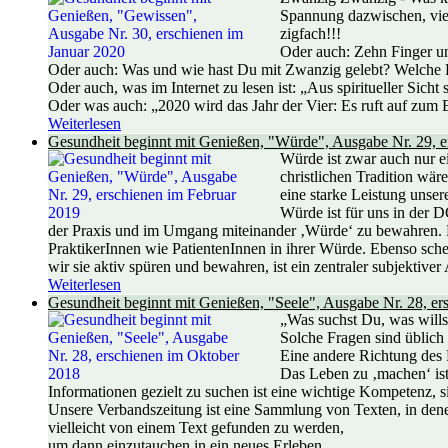
Spannung dazwischen, viel
zigfach!!!
Oder auch: Zehn Finger un
Oder auch: Was und wie hast Du mit Zwanzig gelebt? Welche
Oder auch, was im Internet zu lesen ist: „Aus spiritueller Sicht
Oder was auch: „2020 wird das Jahr der Vier: Es ruft auf zum
Weiterlesen
Gesundheit beginnt mit Genießen, "Würde", Ausgabe Nr. 29, e
Würde ist zwar auch nur ei
christlichen Tradition wär
eine starke Leistung unse
Würde ist für uns in der D
der Praxis und im Umgang miteinander ‚Würde‘ zu bewahren. M
PraktikerInnen wie PatientenInnen in ihrer Würde. Ebenso schei
wir sie aktiv spüren und bewahren, ist ein zentraler subjekti
Weiterlesen
Gesundheit beginnt mit Genießen, "Seele", Ausgabe Nr. 28, e
„Was suchst Du, was will
Solche Fragen sind üblich 
Eine andere Richtung des F
Das Leben zu ‚machen‘ ist 
Informationen gezielt zu suchen ist eine wichtige Kompetenz, s
Unsere Verbandszeitung ist eine Sammlung von Texten, in dene
vielleicht von einem Text gefunden zu werden,
um dann einzutauchen in ein neues Erleben...