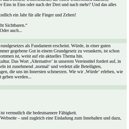
er Eins in Eins oder nach der Drei und nach mehr? Und das alles
dlich ein Jahr für alle Finger und Zehen!
cht Sichtbaren.“
Oder auch...
Grundgesetzes als Fundament erscheint. Würde, in einer guten
e, immer gegebene Gut in einem Grundgesetz zu verankern, ist schon
ommen ist, weist auf ein aktuelles Thema hin.
ur. Das Wort ‚Alternative‘ in unserem Vereinstitel fordert auf, in
ist zunehmend ‚normal‘ und verletzt alle Beteiligten,
ängen, die uns im Innersten schmerzen. Wie wir ‚Würde‘ erleben, wie
t geben werden...
ist vermutlich die bedeutsamere Fähigkeit.
 Webseite – und zugleich eine Einladung zum Innehalten und dazu,