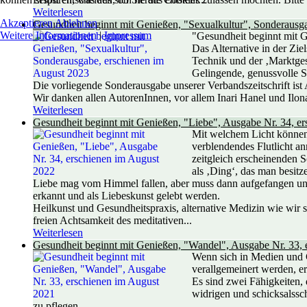
Weiterlesen
Akzeptieren
Ablehnen
Gesundheit beginnt mit Genießen, "Sexualkultur", Sonderausg
Weitere Informationen
|
Impressum
"Gesundheit beginnt mit Ge
Das Alternative in der Zi
Technik und der ‚Marktges
Gelingende, genussvolle S
Die vorliegende Sonderausgabe unserer Verbandszeitschrift ist 
Wir danken allen AutorenInnen, vor allem Inari Hanel und Ilon
Weiterlesen
Gesundheit beginnt mit Genießen, "Liebe", Ausgabe Nr. 34, e
Mit welchem Licht können 
verblendendes Flutlicht a
zeitgleich erscheinenden S
als ‚Ding‘, das man besitze
Liebe mag vom Himmel fallen, aber muss dann aufgefangen und 
erkannt und als Liebeskunst gelebt werden.
Heilkunst und Gesundheitspraxis, alternative Medizin wie wir 
freien Achtsamkeit des meditativen...
Weiterlesen
Gesundheit beginnt mit Genießen, "Wandel", Ausgabe Nr. 33, 
Wenn sich in Medien und 
verallgemeinert werden, er
Es sind zwei Fähigkeiten, d
widrigen und schicksalssc
zu pflegen.