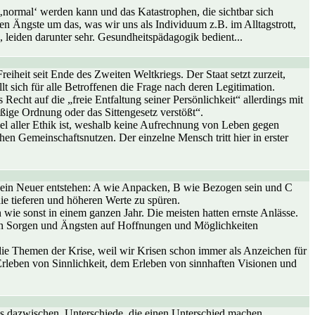
 ‚normal‘ werden kann und das Katastrophen, die sichtbar sich
n Ängste um das, was wir uns als Individuum z.B. im Alltagstrott,
 leiden darunter sehr. Gesundheitspädagogik bedient...
eiheit seit Ende des Zweiten Weltkriegs. Der Staat setzt zurzeit,
 sich für alle Betroffenen die Frage nach deren Legitimation.
echt auf die „freie Entfaltung seiner Persönlichkeit“ allerdings mit
äßige Ordnung oder das Sittengesetz verstößt“.
iel aller Ethik ist, weshalb keine Aufrechnung von Leben gegen
hen Gemeinschaftsnutzen. Der einzelne Mensch tritt hier in erster
e ein Neuer entstehen: A wie Anpacken, B wie Bezogen sein und C
die tieferen und höheren Werte zu spüren.
 wie sonst in einem ganzen Jahr. Die meisten hatten ernste Anlässe.
 von Sorgen und Ängsten auf Hoffnungen und Möglichkeiten
die Themen der Krise, weil wir Krisen schon immer als Anzeichen für
rleben von Sinnlichkeit, dem Erleben von sinnhaften Visionen und
s dazwischen. Unterschiede, die einen Unterschied machen,