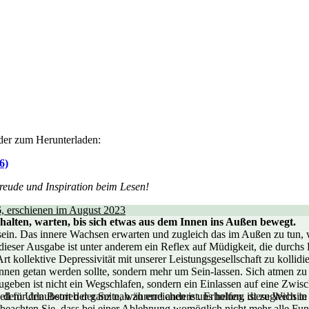
der zum Herunterladen:
6)
reude und Inspiration beim Lesen!
6, erschienen im August 2023
halten, warten, bis sich etwas aus dem Innen ins Außen bewegt.
 sein. Das innere Wachsen erwarten und zugleich das im Außen zu tun,
ieser Ausgabe ist unter anderem ein Reflex auf Müdigkeit, die durchs 
rt kollektive Depressivität mit unserer Leistungsgesellschaft zu kollidi
nen getan werden sollte, sondern mehr um Sein-lassen. Sich atmen zu 
eben ist nicht ein Wegschlafen, sondern ein Einlassen auf eine Zwisch
ell für den Betrieb der Seite, während andere uns helfen, diese Websit
 dem Urlaubsort der ganz nah zu erreichen ist. Erholung ist zugleich i
 beachten Sie, dass bei einer Ablehnung womöglich nicht mehr alle Funk