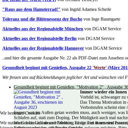
"Raus aus dem Hamsterrad!"
von Ingrid Adamea Scherle
Toleranz und die Blütenessenz der Buche
von Inge Baumgarte
Aktuelles aus der Regionalstelle München
von DGAM Service
Aktuelles aus der Regionalstelle Berlin
von DGAM Service
Aktuelles aus der Regionalstelle Hannover
von DGAM Service
..und hier die gesamte Ausgabe Nr. 22 als PDF-Datei zum Ansehen o
Gesundheit beginnt mit Genießen, Ausgabe 22 '
Werte
' (März 201
Wir freuen uns auf Rückmeldungen jeglicher Art und wünschen viel F
Gesundheit beginnt mit Genießen, "Motivation 2" , Ausgabe 3
Immer wieder ein Innen 
Vorbild ist, schwanger zu
Das Thema Motivation in d
Verbotsrufen scheint eine A
fragen, was im Außen getan werden muss, auch weniger, was In
Wir benutzen Cookies
Schlafen auf, statt zum Doping. Der Müdigkeit auch mal nachzug
Wir nutzen Cookies auf unserer Website. Einige von ihnen sind essenzi
Wunsch im Urlaub und Erholung ist ein Ziel in unseren Praxen,
können selbst entscheiden, ob Sie die Cookies zulassen möchten. Bitte
Erspüren, was aus sich heraus entsteht...