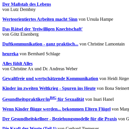
Der Maßstab des Lebens
von Lutz Dembny
Werteorientiertes Arbeiten macht Sinn
von Ursula Hampe
Das Rätsel der 'freiwilligen Knechtschaft'
von Götz Eisenberg
Duftkommunikation - ganz praktisch...
von Christine Lamontain
heureka
von Bernhard Schlage
Alles fühlt Alles
von Christine Ax und Dr. Andreas Weber
Gewaltfreie und wertschätzende Kommunikation
von Heidi Jürge
Kinder im zweiten Weltkrieg - Spuren ins Heute
von Ilona Steinert
BfG
Gesundheitspraktiker/in
für Sexualität
von Inari Hanel
Wenn Kinder flügge werden... bekommen Eltern Flügel
von Marg
Der Gesundheitskellner - Beziehungsmodelle für die Praxis
von G
Die Kraft der Worte (Teil 1)
von Gerhard Tiemeyer