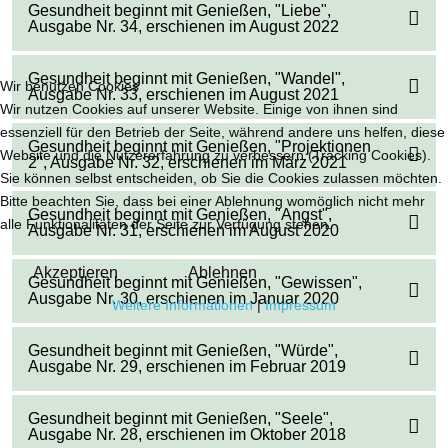
Gesundheit beginnt mit Genießen, "Liebe",
Ausgabe Nr. 34, erschienen im August 2022
Gesundheit beginnt mit Genießen, "Wandel",
Wir benutzen Cookies
Ausgabe Nr. 33, erschienen im August 2021
Wir nutzen Cookies auf unserer Website. Einige von ihnen sind
essenziell für den Betrieb der Seite, während andere uns helfen, diese
Gesundheit beginnt mit Genießen, "Projektionen
Website und die Nutzererfahrung zu verbessern (Tracking Cookies).
2", Ausgabe Nr. 32, erschienen im März 2021
Sie können selbst entscheiden, ob Sie die Cookies zulassen möchten.
Bitte beachten Sie, dass bei einer Ablehnung womöglich nicht mehr
Gesundheit beginnt mit Genießen, "Angst",
alle Funktionalitäten der Seite zur Verfügung stehen.
Ausgabe Nr. 31, erschienen im August 2020
Akzeptieren
Ablehnen
Gesundheit beginnt mit Genießen, "Gewissen",
Ausgabe Nr. 30, erschienen im Januar 2020
Weitere Informationen
|
Impressum
Gesundheit beginnt mit Genießen, "Würde",
Ausgabe Nr. 29, erschienen im Februar 2019
Gesundheit beginnt mit Genießen, "Seele",
Ausgabe Nr. 28, erschienen im Oktober 2018