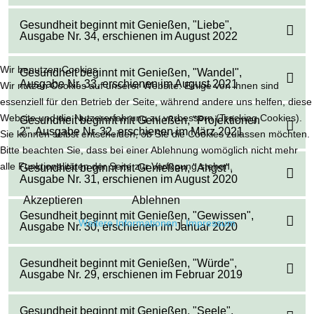
Gesundheit beginnt mit Genießen, "Liebe",
Ausgabe Nr. 34, erschienen im August 2022
Wir benutzen Cookies
Gesundheit beginnt mit Genießen, "Wandel",
Ausgabe Nr. 33, erschienen im August 2021
Wir nutzen Cookies auf unserer Website. Einige von ihnen sind
essenziell für den Betrieb der Seite, während andere uns helfen, diese
Website und die Nutzererfahrung zu verbessern (Tracking Cookies).
Gesundheit beginnt mit Genießen, "Projektionen
2", Ausgabe Nr. 32, erschienen im März 2021
Sie können selbst entscheiden, ob Sie die Cookies zulassen möchten.
Bitte beachten Sie, dass bei einer Ablehnung womöglich nicht mehr
alle Funktionalitäten der Seite zur Verfügung stehen.
Gesundheit beginnt mit Genießen, "Angst",
Ausgabe Nr. 31, erschienen im August 2020
Akzeptieren
Ablehnen
Gesundheit beginnt mit Genießen, "Gewissen",
Weitere Informationen
|
Impressum
Ausgabe Nr. 30, erschienen im Januar 2020
Gesundheit beginnt mit Genießen, "Würde",
Ausgabe Nr. 29, erschienen im Februar 2019
Gesundheit beginnt mit Genießen, "Seele",