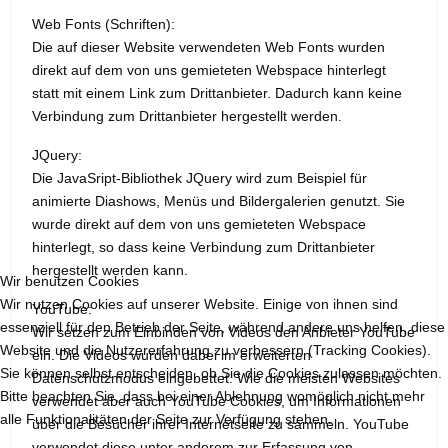
Web Fonts (Schriften):
Die auf dieser Website verwendeten Web Fonts wurden
direkt auf dem von uns gemieteten Webspace hinterlegt
statt mit einem Link zum Drittanbieter. Dadurch kann keine
Verbindung zum Drittanbieter hergestellt werden.
JQuery:
Die JavaSript-Bibliothek JQuery wird zum Beispiel für
animierte Diashows, Menüs und Bildergalerien genutzt. Sie
wurde direkt auf dem von uns gemieteten Webspace
hinterlegt, so dass keine Verbindung zum Drittanbieter
hergestellt werden kann.
Wir benutzen Cookies
Wir nutzen Cookies auf unserer Website. Einige von ihnen sind
YouTube:
essenziell für den Betrieb der Seite, während andere uns helfen, diese
Wir setzen zum Einbinden von Videos den Anbieter YouTube
Website und die Nutzererfahrung zu verbessern (Tracking Cookies).
ein. Die Videos wurden dabei im erweiterten
Sie können selbst entscheiden, ob Sie die Cookies zulassen möchten.
Datenschutzmodus eingebettet. Wie die meisten Websites
Bitte beachten Sie, dass bei einer Ablehnung womöglich nicht mehr
verwendet aber auch YouTube Cookies, um Informationen
alle Funktionalitäten der Seite zur Verfügung stehen.
über die Besucher ihrer Internetseite zu sammeln. YouTube
verwendet diese unter anderem zur Erfassung von