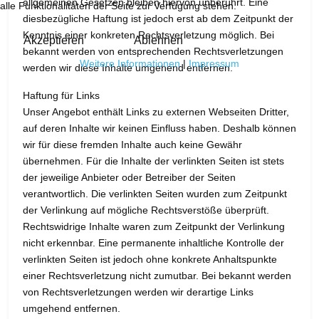
allgemeinen Gesetzen bleiben hiervon unberührt. Eine
alle Funktionalitäten der Seite zur Verfügung stehen.
diesbezügliche Haftung ist jedoch erst ab dem Zeitpunkt der
Kenntnis einer konkreten Rechtsverletzung möglich. Bei
Akzeptieren
Ablehnen
bekannt werden von entsprechenden Rechtsverletzungen
Weitere Informationen
|
Impressum
werden wir diese Inhalte umgehend entfernen.
Haftung für Links
Unser Angebot enthält Links zu externen Webseiten Dritter,
auf deren Inhalte wir keinen Einfluss haben. Deshalb können
wir für diese fremden Inhalte auch keine Gewähr
übernehmen. Für die Inhalte der verlinkten Seiten ist stets
der jeweilige Anbieter oder Betreiber der Seiten
verantwortlich. Die verlinkten Seiten wurden zum Zeitpunkt
der Verlinkung auf mögliche Rechtsverstöße überprüft.
Rechtswidrige Inhalte waren zum Zeitpunkt der Verlinkung
nicht erkennbar. Eine permanente inhaltliche Kontrolle der
verlinkten Seiten ist jedoch ohne konkrete Anhaltspunkte
einer Rechtsverletzung nicht zumutbar. Bei bekannt werden
von Rechtsverletzungen werden wir derartige Links
umgehend entfernen.