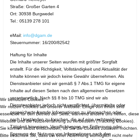
Straße: Großer Garten 4
Ort: 30938 Burgwedel
Tel.: 05139 278 101
eMail:
info@dgam.de
Steuernummer: 16/200/82542
Haftung für Inhalte
Die Inhalte unserer Seiten wurden mit größter Sorgfalt
erstellt. Für die Richtigkeit, Vollständigkeit und Aktualität der
Inhalte können wir jedoch keine Gewähr übernehmen. Als
Diensteanbieter sind wir gemäß § 7 Abs.1 TMG für eigene
Inhalte auf diesen Seiten nach den allgemeinen Gesetzen
verantwortlich. Nach §§ 8 bis 10 TMG sind wir als
Wir benutzen Cookies
Diensteanbieter jedoch nicht verpflichtet, übermittelte oder
Wir nutzen Cookies auf unserer Website. Einige von ihnen sind
gespeicherte fremde Informationen zu überwachen oder
essenziell für den Betrieb der Seite, während andere uns helfen, diese
nach Umständen zu forschen, die auf eine rechtswidrige
Website und die Nutzererfahrung zu verbessern (Tracking Cookies).
Tätigkeit hinweisen. Verpflichtungen zur Entfernung oder
Sie können selbst entscheiden, ob Sie die Cookies zulassen möchten.
Sperrung der Nutzung von Informationen nach den
Bitte beachten Sie, dass bei einer Ablehnung womöglich nicht mehr