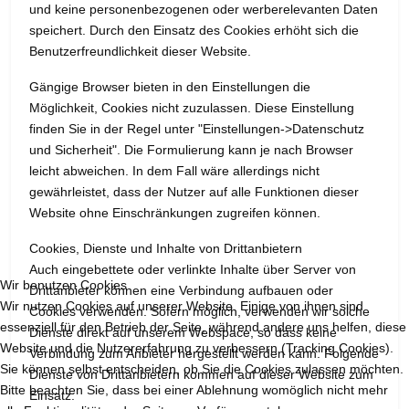
und keine personenbezogenen oder werberelevanten Daten
speichert. Durch den Einsatz des Cookies erhöht sich die
Benutzerfreundlichkeit dieser Website.
Gängige Browser bieten in den Einstellungen die
Möglichkeit, Cookies nicht zuzulassen. Diese Einstellung
finden Sie in der Regel unter "Einstellungen->Datenschutz
und Sicherheit". Die Formulierung kann je nach Browser
leicht abweichen. In dem Fall wäre allerdings nicht
gewährleistet, dass der Nutzer auf alle Funktionen dieser
Website ohne Einschränkungen zugreifen können.
Cookies, Dienste und Inhalte von Drittanbietern
Auch eingebettete oder verlinkte Inhalte über Server von
Wir benutzen Cookies
Drittanbieter können eine Verbindung aufbauen oder
Wir nutzen Cookies auf unserer Website. Einige von ihnen sind
Cookies verwenden. Sofern möglich, verwenden wir solche
essenziell für den Betrieb der Seite, während andere uns helfen, diese
Dienste direkt auf unserem Webspace, so dass keine
Website und die Nutzererfahrung zu verbessern (Tracking Cookies).
Verbindung zum Anbieter hergestellt werden kann. Folgende
Sie können selbst entscheiden, ob Sie die Cookies zulassen möchten.
Dienste von Drittanbietern kommen auf dieser Website zum
Bitte beachten Sie, dass bei einer Ablehnung womöglich nicht mehr
Einsatz: