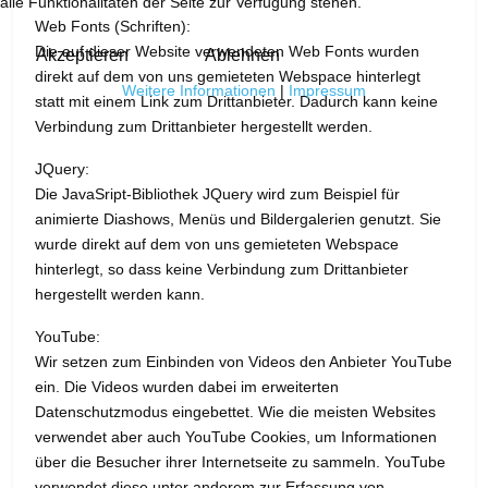
alle Funktionalitäten der Seite zur Verfügung stehen.
Web Fonts (Schriften):
Die auf dieser Website verwendeten Web Fonts wurden
Akzeptieren
Ablehnen
direkt auf dem von uns gemieteten Webspace hinterlegt
Weitere Informationen
|
Impressum
statt mit einem Link zum Drittanbieter. Dadurch kann keine
Verbindung zum Drittanbieter hergestellt werden.
JQuery:
Die JavaSript-Bibliothek JQuery wird zum Beispiel für
animierte Diashows, Menüs und Bildergalerien genutzt. Sie
wurde direkt auf dem von uns gemieteten Webspace
hinterlegt, so dass keine Verbindung zum Drittanbieter
hergestellt werden kann.
YouTube:
Wir setzen zum Einbinden von Videos den Anbieter YouTube
ein. Die Videos wurden dabei im erweiterten
Datenschutzmodus eingebettet. Wie die meisten Websites
verwendet aber auch YouTube Cookies, um Informationen
über die Besucher ihrer Internetseite zu sammeln. YouTube
verwendet diese unter anderem zur Erfassung von