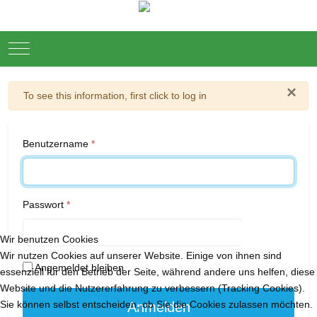
Mobile Menu Toggle
×
Warnung
To see this information, first click to log in
Benutzername
*
Passwort
*
Wir benutzen Cookies
Passwort
Wir nutzen Cookies auf unserer Website. Einige von ihnen sind
Angemeldet bleiben
essenziell für den Betrieb der Seite, während andere uns helfen, diese
Website und die Nutzererfahrung zu verbessern (Tracking Cookies).
Sie können selbst entscheiden, ob Sie die Cookies zulassen möchten.
Anmelden